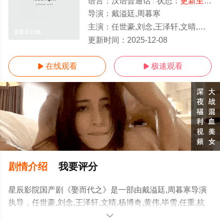
语言：
汉语普通话
状态：
更新至19集
导演：
戴溢廷,周暮寒
主演：
任世豪,刘念,王泽轩,文晴,杨博奇,黄伟,毕雪,任重,杭筱玥,高伟亮
更新至19集
更新时间：
2025-12-08
在线观看
极速观看


剧情介绍
我要评分
星辰影院国产剧《娶而代之》是一部由戴溢廷,周暮寒导演
执导，任世豪,刘念,王泽轩,文晴,杨博奇,黄伟,毕雪,任重,杭
筱玥,高伟亮等演员精彩演绎的中国大陆电视剧，手机免费
