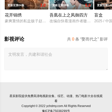
3.0
5.0
更新至第04集
更新至第10集
更新至第14
花开锦绣
吾凰在上之凤御四方
盲盒
豪爽重情的私盐贩子赵凌虽出身草莽，却心怀壮志，他结识了遭
改编自快看漫画作者嗷小泽的独家连载
2025 / 
影视评论
共
0
条 “娶而代之” 影评
星辰影院
提供免费高清电视剧全集、综艺、动漫、热门电影大全在线观
看
Copyright © 2022 ychdmy.com All Rights Reserved
豫ICP备75038299号