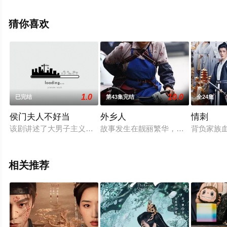
观看高清未删减完整版电视剧全集就上星辰电影院，更多
相关信息可移步至豆瓣电视剧、电视猫或剧情网等平台了
猜你喜欢
解。
1.0
10.0
已完结
第43集完结
全24集
侯门夫人不好当
外乡人
情刺
该剧讲述了大男子主义的总裁刘习因一枚神秘的玉镯而穿越到了古
故事发生在靓丽繁华，车水马龙的上
背负家族
相关推荐