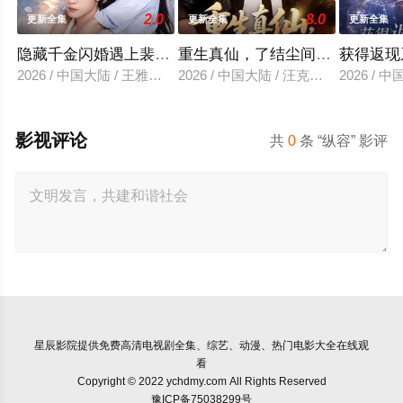
2.0
8.0
更新全集
更新全集
更新全集
隐藏千金闪婚遇上裴先生
重生真仙，了结尘间恩怨
获得返现
2026 / 中国大陆 / 王雅清＆朱城玮
2026 / 中国大陆 / 汪克强＆田诗园
2026 /
影视评论
共
0
条 “纵容” 影评
星辰影院
提供免费高清电视剧全集、综艺、动漫、热门电影大全在线观
看
Copyright © 2022 ychdmy.com All Rights Reserved
豫ICP备75038299号