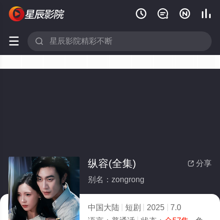






纵容(全集)
分享

别名：zongrong
中国大陆
短剧
2025
7.0