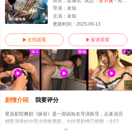
语言：
普通话
状态：
全57集
- 免费在线观看
导演：
未知
主演：
未知
全57集/全集
更新时间：
2025-09-13
在线观看
极速观看


剧情介绍
我要评分
星辰影院爽剧《纵容》是一部由知名导演执导，众多演员
精彩演绎的中国大陆电视剧，大结局剧情已揭晓（全57
集），手机免费观看高清未删减完整版电视剧全集就上星
