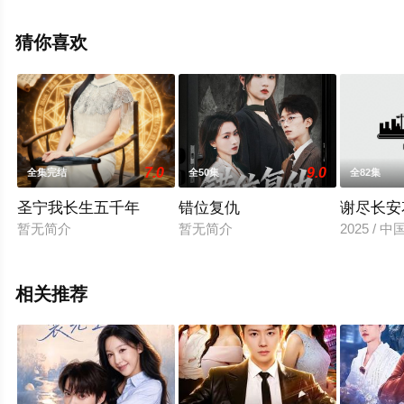
辰电影院，更多相关信息可移步至豆瓣电视剧、电视猫或
剧情网等平台了解。
猜你喜欢
7.0
9.0
全集完结
全50集
全82集
圣宁我长生五千年
错位复仇
谢尽长安
暂无简介
暂无简介
2025 / 
相关推荐