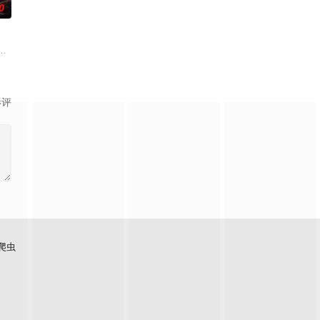
0
孙义宸＆郭亚宁
影评
爬虫