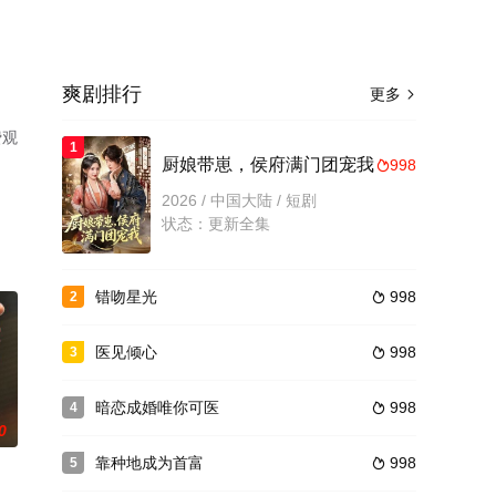
爽剧排行
更多

费观
1
厨娘带崽，侯府满门团宠我
998

2026 / 中国大陆 / 短剧
状态：更新全集
错吻星光
998
2

医见倾心
998
3

暗恋成婚唯你可医
998
4

0
靠种地成为首富
998
5
