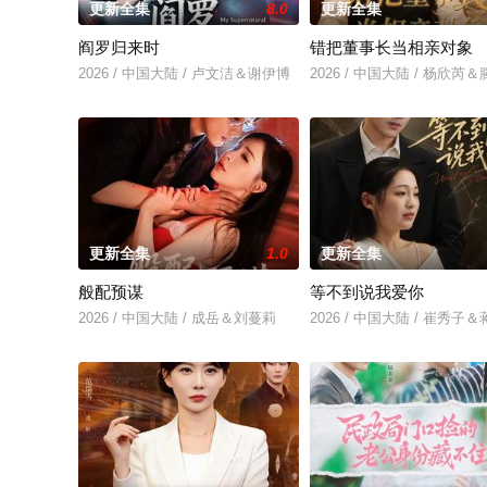
更新全集
8.0
更新全集
阎罗归来时
错把董事长当相亲对象
2026 / 中国大陆 / 卢文洁＆谢伊博
2026 / 中国大陆 / 杨欣
更新全集
1.0
更新全集
般配预谋
等不到说我爱你
2026 / 中国大陆 / 成岳＆刘蔓莉
2026 / 中国大陆 / 崔秀子