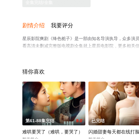
全集完结/全集
剧情介绍
我要评分
星辰影院爽剧《绛色栀子》是一部由知名导演执导，众多演
看高清未删减完整版电视剧全集就上星辰电影院，更多相关
猜你喜欢
第61-88集完结
9.0
已完结
难哄要哭了（难哄，要哭了）
闪婚甜妻每天都在线打