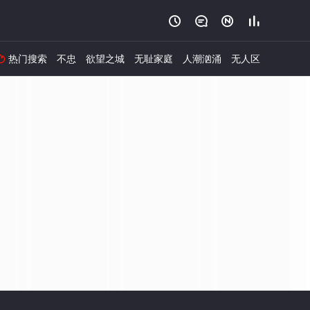




热门搜索
不忠
欲望之城
无耻家庭
人潮汹涌
无人区
