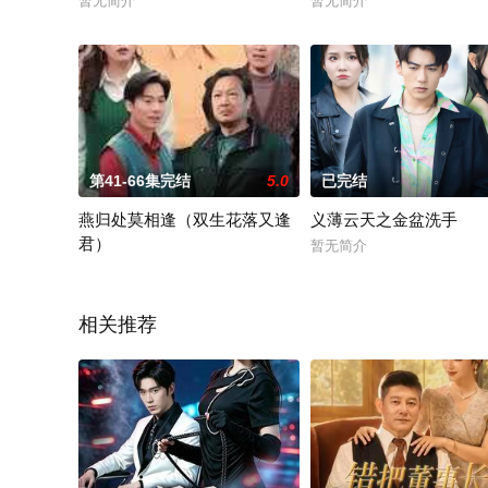
暂无简介
暂无简介
第41-66集完结
5.0
已完结
燕归处莫相逢（双生花落又逢
义薄云天之金盆洗手
君）
暂无简介
暂无简介
相关推荐