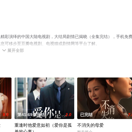
员精彩演绎的中国大陆电视剧，大结局剧情已揭晓（全集完结），手机免
信息可移步至豆瓣电视剧、电视猫或剧情网等平台了解。
展开全部

9.0
第41-69集完结
2.0
已完结
7.
脸
重逢时他爱意如初（爱你是孤
不消失的母爱
单的心事）