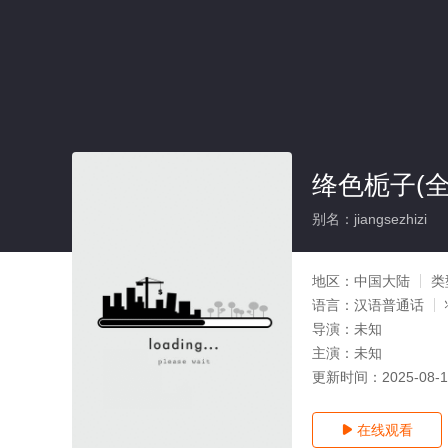
绛色栀子(全
别名：jiangsezhizi
地区：
中国大陆
类
语言：
汉语普通话
导演：
未知
主演：
未知
更新时间：
2025-08-
在线观看
