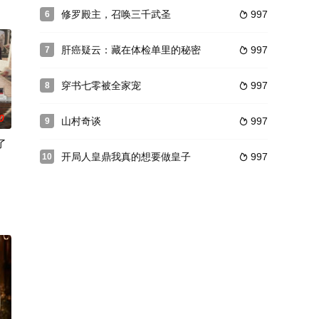
修罗殿主，召唤三千武圣
997
6

肝癌疑云：藏在体检单里的秘密
997
7

穿书七零被全家宠
997
8

0
山村奇谈
997
9

了
开局人皇鼎我真的想要做皇子
997
10
