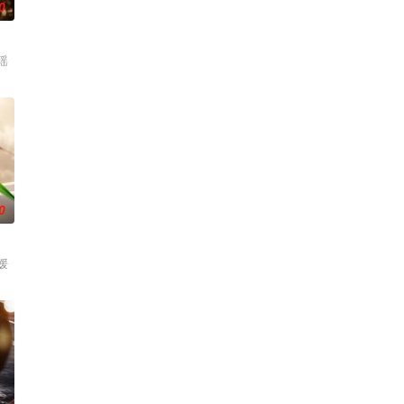
0
瑶
0
媛