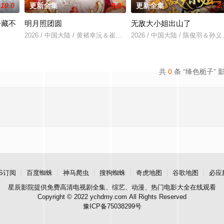
10.0
更新全集
9.0
更新全集
2.
份藏不
明月照团圆
无敌大小姐出山了
2026 / 中国大陆 / 黄褚幸沅＆崔尹思汉
2026 / 中国大陆 / 陈俊羽＆
＆吴易霏
共
0
条 “绛色栀子” 
S订阅
百度蜘蛛
神马爬虫
搜狗蜘蛛
奇虎地图
谷歌地图
必应
星辰影院
提供免费高清电视剧全集、综艺、动漫、热门电影大全在线观看
Copyright © 2022 ychdmy.com All Rights Reserved
豫ICP备75038299号