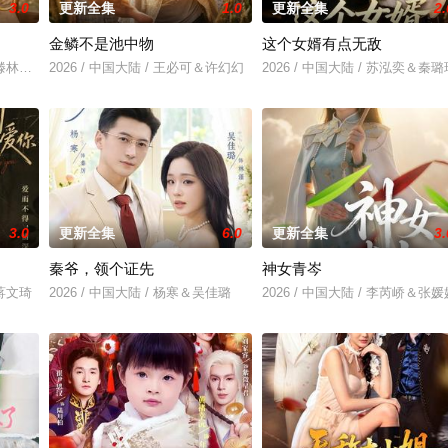
3.0
更新全集
1.0
更新全集
2.
金鳞不是池中物
这个女婿有点无敌
芮＆滕林＆马治邦
2026 / 中国大陆 / 王必可＆许幻幻
2026 / 中国大陆 / 苏泓奕＆秦璐
3.0
更新全集
6.0
更新全集
3.
秦爷，领个证先
神女青岑
＆蒋文琦
2026 / 中国大陆 / 杨寒＆吴佳璐
2026 / 中国大陆 / 李芮峤＆张媛