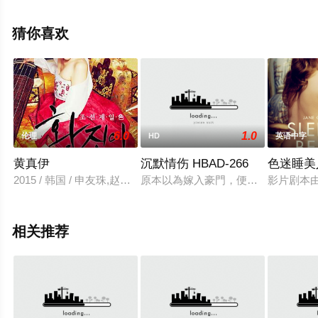
多相关信息可移步至豆瓣电影、电视猫或剧情网等平台了
解。
猜你喜欢
6.0
1.0
伦理
HD
英语中字
黄真伊
沉默情伤 HBAD-266
色迷睡美
2015 / 韩国 / 申友珠,赵胜渊
原本以為嫁入豪門，便可像小公主般
影片剧本由
相关推荐