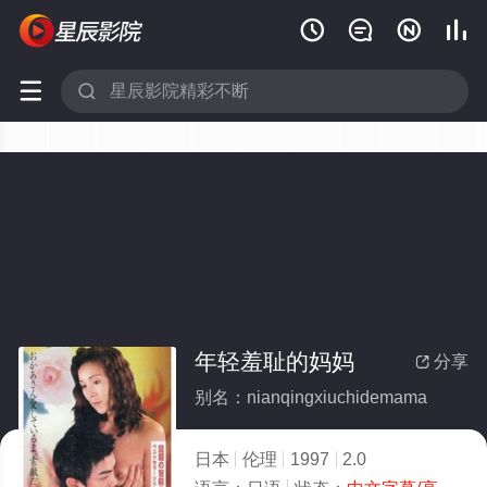






年轻羞耻的妈妈
分享

别名：nianqingxiuchidemama
日本
伦理
1997
2.0