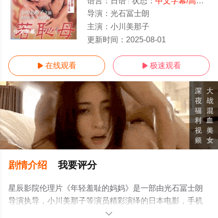
语言：
日语
状态：
中文字幕/高清
- 
导演：
光石冨士朗
主演：
小川美那子
中文字幕
更新时间：
2025-08-01
在线观看
极速观看


剧情介绍
我要评分
星辰影院伦理片《年轻羞耻的妈妈》是一部由光石冨士朗
导演执导，小川美那子等演员精彩演绎的日本电影，手机
免费观看高清未删减完整版电影大全就上星辰电影院，更
