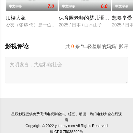
7.0
6.0
中文字幕
中文字幕
中文字幕
顶楼大象
保育园老师的婴儿语让人超兴奋
想要享受
贤友（张赫 饰）是一位小有名气的作家，自从被前女友无故抛弃
2025 / 日本 / 白木由子
2025 / 
影视评论
共
0
条 “年轻羞耻的妈妈” 影评
星辰影院
提供免费高清电视剧全集、综艺、动漫、热门电影大全在线观
看
Copyright © 2022 ychdmy.com All Rights Reserved
豫ICP备75038299号