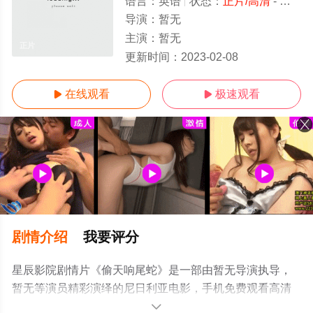
语言：
英语
状态：
正片/高清
- 免费在线观看
导演：
暂无
主演：
暂无
正片
更新时间：
2023-02-08
在线观看
极速观看


剧情介绍
我要评分
星辰影院剧情片《偷天响尾蛇》是一部由暂无导演执导，
暂无等演员精彩演绎的尼日利亚电影，手机免费观看高清
未删减完整版电影大全就上星辰电影院，更多相关信息可
