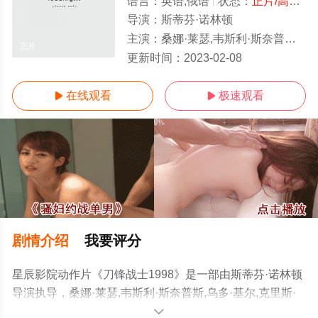
语言：
英语,俄语
状态：
正片/高清
-
导演：
斯蒂芬·诺林顿
主演：
桑娜·莱瑟,韦斯利·斯奈普斯,乌多·基尔,克里斯·克里斯托佛森,斯蒂芬·多尔夫,唐纳尔·罗格,雅丽·乔维尔,Andray·Johnson
正片
更新时间：
2023-02-08
在线观看
极速观看


剧情介绍
我要评分
星辰影院动作片《刀锋战士1998》是一部由斯蒂芬·诺林顿
导演执导，桑娜·莱瑟,韦斯利·斯奈普斯,乌多·基尔,克里斯·
克里斯托佛森,斯蒂芬·多尔夫,唐纳尔·罗格,雅丽·乔维
