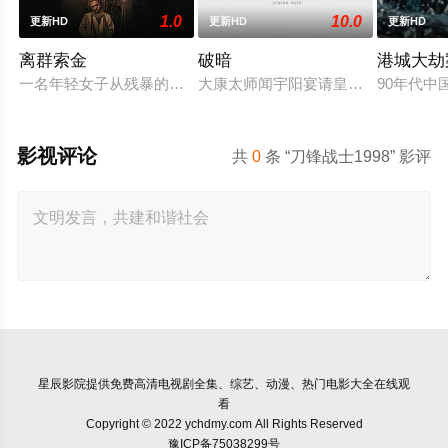
1.0
10.0
更新HD
更新HD
更新HD
离群索金
破暗
港城大劫
一名年轻女子从残暴的亡命团伙手中劫走了一批黄金，一路逃到
大康太师闻宇阳宴请皇上义子神策府
90年代
影视评论
共
0
条 “刀锋战士1998” 影评
星辰影院
提供免费高清电视剧全集、综艺、动漫、热门电影大全在线观
看
Copyright © 2022 ychdmy.com All Rights Reserved
豫ICP备75038299号