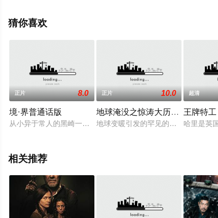
尔,Andray·Johnson,奇希·劳尔兹,约翰·伊诺斯三世,埃里克·
爱德华兹,蒂姆·金尼,D·V·德文森蒂斯,西德尼·S·柳法,列万·
猜你喜欢
乌恰尼什维利,杰夫·伊马达,马特·斯查尔兹,肯尼·约翰逊,简
雅·拉诺,恩布希·赖特,李香凝,泰等演员精彩演绎的美国电
影，手机免费观看高清未删减完整版电影大全就上星辰电
影院，更多相关信息可移步至豆瓣电影、电视猫或剧情网
等平台了解。
8.0
10.0
正片
正片
超清
境·界普通话版
地球淹没之惊涛大历险普通话版
王牌特工
从小异于常人的黑崎一护（福士苍汰 饰），在一次机缘巧合下遭遇
地球变暖引发的罕见的飓风席卷全球
哈里是英
相关推荐